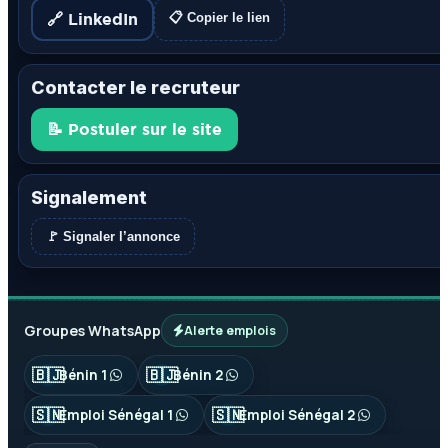
🔗 LinkedIn
📋 Copier le lien
Contacter le recruteur
📝 Postuler sur le site
Signalement
🚩 Signaler l’annonce
Groupes WhatsApp
Alerte emplois
🇧🇯
🇧🇯
Bénin 1
Bénin 2
🇸🇳
🇸🇳
Emploi Sénégal 1
Emploi Sénégal 2