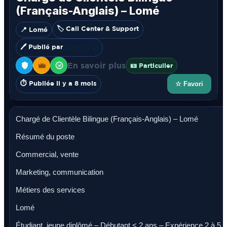
(Français-Anglais) – Lomé
🏷️ Call Center & Support
📍 Lomé
🖊️ Publié par
JoahJob
✔️
En savoir plus
🪪 Particulier
⏱️ Publiée il y a 8 mois
☆ Favori
Chargé de Clientèle Bilingue (Français-Anglais) – Lomé
Résumé du poste
Commercial, vente
Marketing, communication
Métiers des services
Lomé
Étudiant, jeune diplômé – Débutant < 2 ans – Expérience 2 à 5