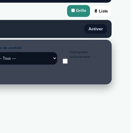
⬛ Grille
📄 Liste
Activer
e de contrat
Anonymes
uniquement