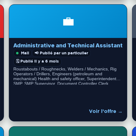
💼
Administrative and Technical Assistant
Mali
📢 Publié par un particulier
🗓️ Publié il y a 6 mois
Roustabouts / Roughnecks, Welders / Mechanics, Rig
Operators / Drillers, Engineers (petroleum and
mechanical) Health and safety officer, Superintendent
SMP, SMP Supervisor, Document Controller Clerk,
Community Superintendent, Training…
Voir l’offre →