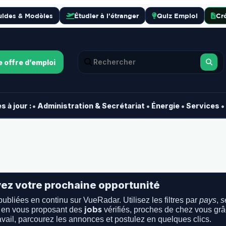
uides & Modèles
Étudier à l’étranger
Quiz Emploi
Cr
e offre d’emploi
•
•
•
•
 à jour :
Administration & Secrétariat
Énergie
Services
vez votre prochaine opportunité
ubliées en continu sur VueRadar. Utilisez les filtres par
pays
,
s
jobs
en vous proposant des
vérifiés, proches de chez vous grâ
avail, parcourez les annonces et postulez en quelques clics.