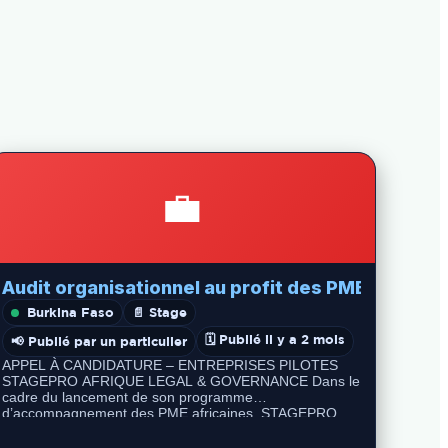
💼
Audit organisationnel au profit des PME ONG et
Burkina Faso
📄 Stage
🗓️ Publié il y a 2 mois
📢 Publié par un particulier
APPEL À CANDIDATURE – ENTREPRISES PILOTES
STAGEPRO AFRIQUE LEGAL & GOVERNANCE Dans le
cadre du lancement de son programme
d’accompagnement des PME africaines, STAGEPRO
AFRIQUE sélectionne 5 entreprises…