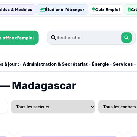
uides & Modèles
Étudier à l’étranger
Quiz Emploi
Cr
e offre d’emploi
•
•
•
•
 à jour :
Administration & Secrétariat
Énergie
Services
i — Madagascar