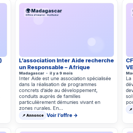
🌍 Madagascar
Offres d’emploi · VueRadar
)
L’association Inter Aide recherche
CF
un Responsable – Afrique
VE
Madagascar
il y a 9 mois
Ma
Inter Aide est une association spécialisée
La 
dans la réalisation de programmes
dé
concrets d’aide au développement,
de
s
conduits auprès de familles
sol
particulièrement démunies vivant en
po
zones rurales. En…

Voir l’offre →
📌 Annonce