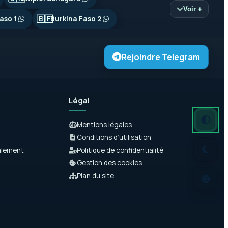
Voir +
🇧🇫
aso 1
Burkina Faso 2
Rejoindre Telegram
Légal
Mode autom
Mode somb
Mode clair
Mentions légales
Conditions d’utilisation
alement
Politique de confidentialité
Gestion des cookies
Plan du site