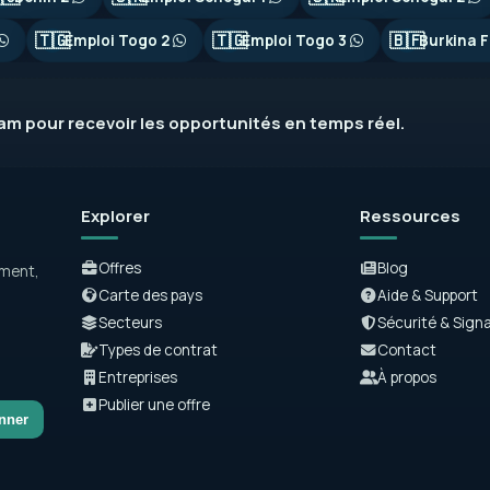
🇹🇬
🇹🇬
🇧🇫
Emploi Togo 2
Emploi Togo 3
Burkina F
ram
pour recevoir les opportunités en temps réel.
Explorer
Ressources
Offres
Blog
ement,
Carte des pays
Aide & Support
Secteurs
Sécurité & Sign
Types de contrat
Contact
Entreprises
À propos
Publier une offre
nner