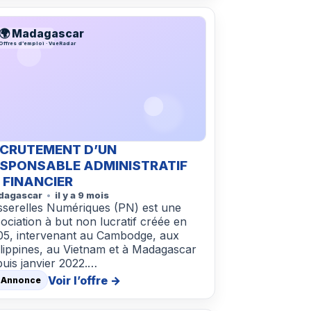
🌍 Madagascar
Offres d’emploi · VueRadar
ECRUTEMENT D’UN
SPONSABLE ADMINISTRATIF
 FINANCIER
dagascar
il y a 9 mois
sserelles Numériques (PN) est une
ociation à but non lucratif créée en
05, intervenant au Cambodge, aux
lippines, au Vietnam et à Madagascar
uis janvier 2022.…
Voir l’offre →
 Annonce