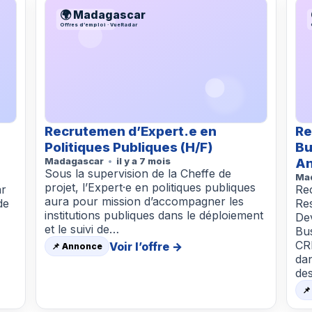
🌍 Madagascar
Offres d’emploi · VueRadar
Recrutemen d’Expert.e en
Re
Politiques Publiques (H/F)
Bu
Madagascar
il y a 7 mois
An
Sous la supervision de la Cheffe de
Ma
projet, l’Expert·e en politiques publiques
ar
Re
aura pour mission d’accompagner les
de
Re
institutions publiques dans le déploiement
De
et le suivi de…
Bu
CR
Voir l’offre →
📌 Annonce
dan
de
