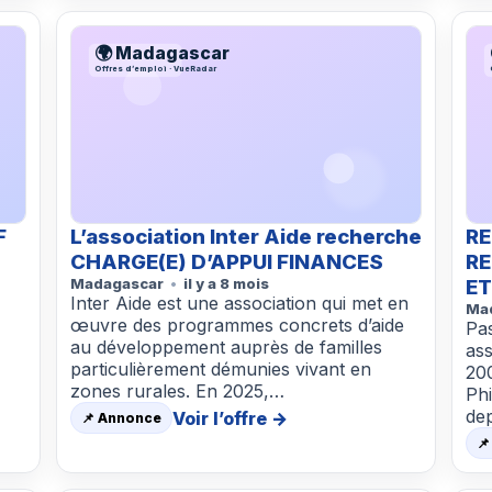
🌍 Madagascar
Offres d’emploi · VueRadar
F
L’association Inter Aide recherche
R
CHARGE(E) D’APPUI FINANCES
RE
Madagascar
il y a 8 mois
ET
Inter Aide est une association qui met en
Ma
œuvre des programmes concrets d’aide
Pa
au développement auprès de familles
ass
particulièrement démunies vivant en
20
zones rurales. En 2025,…
Phi
dep
Voir l’offre →
📌 Annonce
