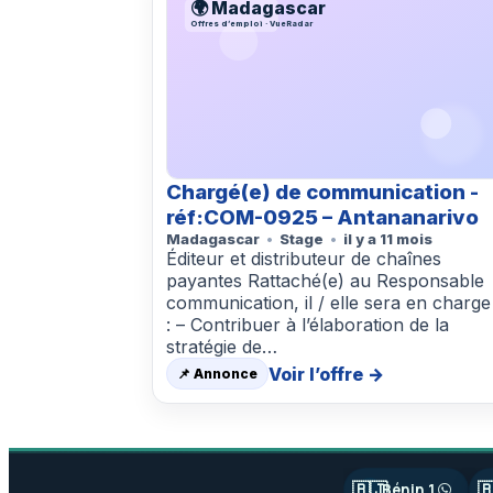
🌍 Madagascar
Offres d’emploi · VueRadar
Chargé(e) de communication -
réf:COM-0925 – Antananarivo
Madagascar
Stage
il y a 11 mois
Éditeur et distributeur de chaînes
payantes Rattaché(e) au Responsable
communication, il / elle sera en charge
: – Contribuer à l’élaboration de la
stratégie de…
Voir l’offre →
📌 Annonce
🇧🇯

Bénin 1