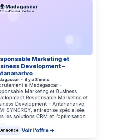
🌍 Madagascar
Offres d’emploi · VueRadar
sponsable Marketing et
siness Development –
tananarivo
dagascar
il y a 8 mois
crutement à Madagascar –
sponsable Marketing et Business
velopment Responsable Marketing et
siness Development – Antananarivo
M-SYNERGY, entreprise spécialisée
s les solutions CRM et l’optimisation
s…
Voir l’offre →
 Annonce