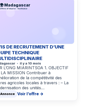
🌍 Madagascar
Offres d’emploi · VueRadar
IS DE RECRUTEMENT D’UNE
UIPE TECHNIQUE
LTIDISCIPLINAIRE
dagascar
il y a 10 mois
R L’ONG MIARINTSOA 1. OBJECTIF
 LA MISSION Contribuer à
mélioration de la compétitivité des
ières agricoles locales à travers : – La
dernisation des unités…
Voir l’offre →
 Annonce