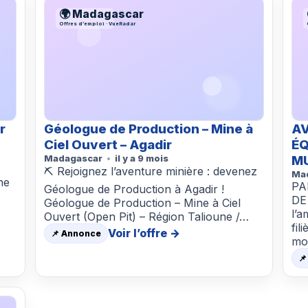
🌍 Madagascar
Offres d’emploi · VueRadar
r
Géologue de Production – Mine à
AV
Ciel Ouvert – Agadir
ÉQ
Madagascar
il y a 9 mois
MU
⛏️ Rejoignez l’aventure minière : devenez
Ma
ne
PA
Géologue de Production à Agadir !
DE
Géologue de Production – Mine à Ciel
l’a
Ouvert (Open Pit) – Région Talioune /…
fil
Voir l’offre →
📌 Annonce
mo
