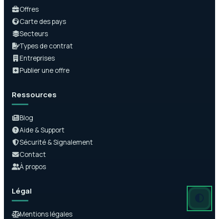
Offres
Carte des pays
Secteurs
Types de contrat
Entreprises
Publier une offre
Ressources
Blog
Aide & Support
Sécurité & Signalement
Contact
À propos
Légal
Mode auto
Mode somb
Mode clair
Mentions légales