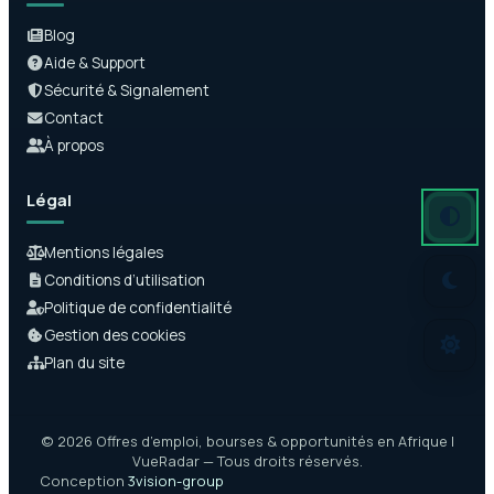
Blog
Aide & Support
Sécurité & Signalement
Contact
À propos
Légal
Mode auto
Mode somb
Mode clair
Mentions légales
Conditions d’utilisation
Politique de confidentialité
Gestion des cookies
Plan du site
© 2026 Offres d’emploi, bourses & opportunités en Afrique |
VueRadar — Tous droits réservés.
Conception
3vision-group