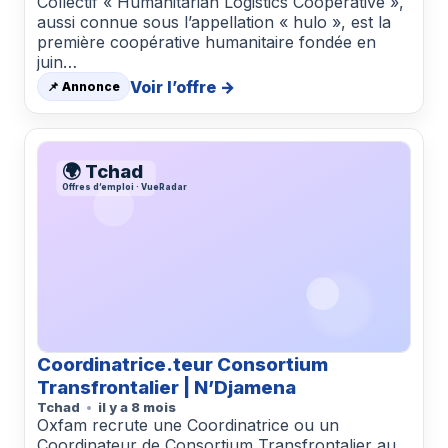
Collectif « Humanitarian Logistics Cooperative »,
aussi connue sous l’appellation « hulo », est la
première coopérative humanitaire fondée en
juin…
Voir l’offre →
📌 Annonce
🌍 Tchad
Offres d’emploi · VueRadar
Coordinatrice.teur Consortium
Transfrontalier | N’Djamena
Tchad
il y a 8 mois
Oxfam recrute une Coordinatrice ou un
Coordinateur de Consortium Transfrontalier au