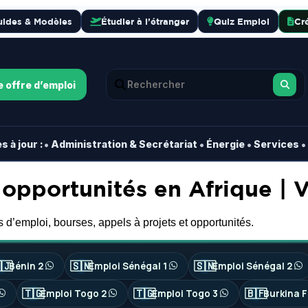
uides & Modèles
Étudier à l’étranger
Quiz Emploi
Cr
e offre d’emploi
•
•
•
•
 à jour :
Administration & Secrétariat
Énergie
Services
 opportunités en Afrique |
 d’emploi, bourses, appels à projets et opportunités.
🇯
🇸🇳
🇸🇳
Bénin 2
Emploi Sénégal 1
Emploi Sénégal 2
🇹🇬
🇹🇬
🇧🇫
Emploi Togo 2
Emploi Togo 3
Burkina F