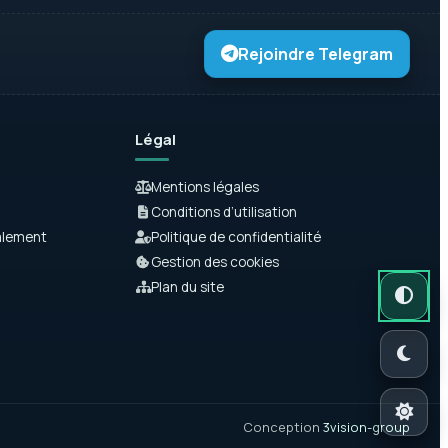
Rejoindre Telegram
Légal
Mentions légales
Conditions d’utilisation
alement
Politique de confidentialité
Gestion des cookies
Mode autom
Mode somb
Mode clair
Plan du site
Conception
3vision-group