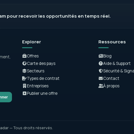
ram
pour recevoir les opportunités en temps réel.
Explorer
Ressources
Offres
Blog
ement,
Carte des pays
Aide & Support
Secteurs
Sécurité & Sign
Types de contrat
Contact
Entreprises
À propos
Publier une offre
nner
adar — Tous droits réservés.