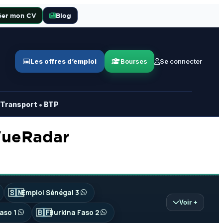
éer mon CV
Blog
Les offres d’emploi
Bourses
Se connecter
•
Transport
BTP
 VueRadar
🇸🇳
Emploi Sénégal 3
Voir +
🇧🇫
aso 1
Burkina Faso 2