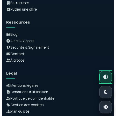
Entreprises
Publier une offre
Ressources
Blog
Aide & Support
Sécurité & Signalement
Contact
À propos
Légal
Mode auto
Mode somb
Mode clair
Mentions légales
Conditions d’utilisation
Politique de confidentialité
Gestion des cookies
Plan du site