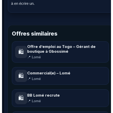
à en écrire un.
Offres similaires
Offre d’emploi au Togo – Gérant de
🛍️
boutique à Gbossimé
📍 Lomé
Commercial(e) – Lomé
🛍️
📍 Lomé
BB Lomé recrute
🛍️
📍 Lomé