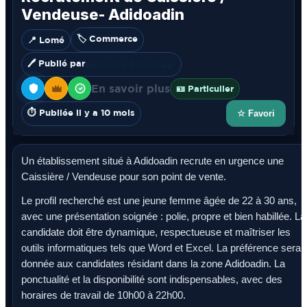
Vendeuse- Adidoadin
🏷️ Commerce
📍 Lomé
🖊️ Publié par
Behanzin Rolande
✔️
En savoir plus
🪪 Particulier
⏱️ Publiée il y a 10 mois
☆ Favori
Un établissement situé à Adidoadin recrute en urgence une
Caissière / Vendeuse pour son point de vente.
Le profil recherché est une jeune femme âgée de 22 à 30 ans,
avec une présentation soignée : polie, propre et bien habillée. La
candidate doit être dynamique, respectueuse et maîtriser les
outils informatiques tels que Word et Excel. La préférence sera
donnée aux candidates résidant dans la zone Adidoadin. La
ponctualité et la disponibilité sont indispensables, avec des
horaires de travail de 10h00 à 22h00.