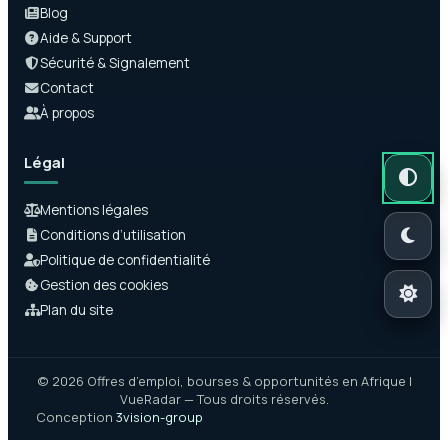
Blog
Aide & Support
Sécurité & Signalement
Contact
À propos
Légal
Mode auto
Mode somb
Mode clair
Mentions légales
Conditions d’utilisation
Politique de confidentialité
Gestion des cookies
Plan du site
© 2026 Offres d’emploi, bourses & opportunités en Afrique |
VueRadar — Tous droits réservés.
Conception
3vision-group