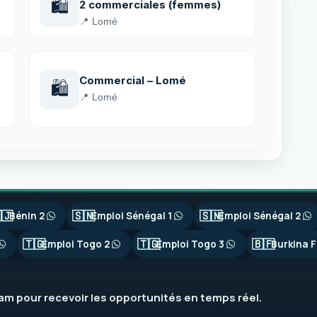
🛍️
2 commerciales (femmes)
📍 Lomé
Commercial – Lomé
🛍️
📍 Lomé
🇯
🇸🇳
🇸🇳
Bénin 2
Emploi Sénégal 1
Emploi Sénégal 2
🇹🇬
🇹🇬
🇧🇫
Emploi Togo 2
Emploi Togo 3
Burkina F
ram
pour recevoir les opportunités en temps réel.