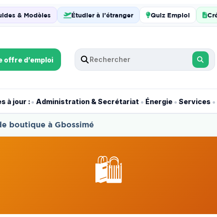
uides & Modèles
Étudier à l’étranger
Quiz Emploi
Cr
e offre d’emploi
•
•
•
•
 à jour :
Administration & Secrétariat
Énergie
Services
 de boutique à Gbossimé
🛍️