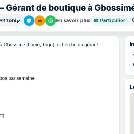
 – Gérant de boutique à Gbossim
par
Toni
En savoir plus
🪪 Particulier
✔️
I
 à Gbossimé (Lomé, Togo) recherche un gérant.
repos par semaine
L
t)