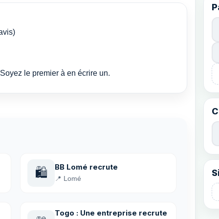
P
avis)
Soyez le premier à en écrire un.
C
BB Lomé recrute
🛍️
S
📍 Lomé
Togo : Une entreprise recrute