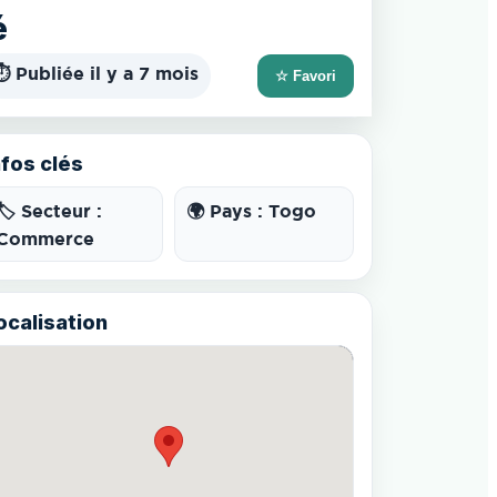
é
⏱️ Publiée il y a 7 mois
☆ Favori
nfos clés
🏷️ Secteur :
🌍 Pays : Togo
Commerce
ocalisation