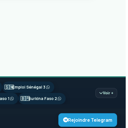
🇸🇳
Emploi Sénégal 3
Voir +
🇧🇫
aso 1
Burkina Faso 2
Rejoindre Telegram