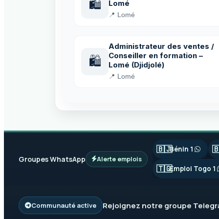
🛍️
Lomé
📍 Lomé
Administrateur des ventes /
Conseiller en formation –
🛍️
Lomé (Djidjolé)
📍 Lomé
🇧🇯

Bénin 1
Groupes WhatsApp
Alerte emplois
🇹🇬
Emploi Togo 1
Rejoignez notre groupe
Teleg
Communauté active