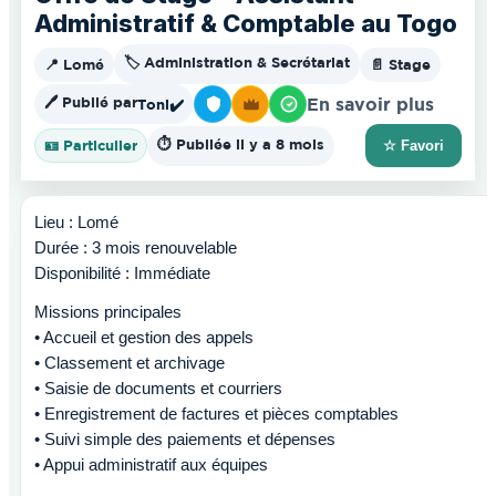
Administratif & Comptable au Togo
🏷️ Administration & Secrétariat
📍 Lomé
📄 Stage
🖊️ Publié par
En savoir plus
Toni
✔️
⏱️ Publiée il y a 8 mois
🪪 Particulier
☆ Favori
Lieu : Lomé
Durée : 3 mois renouvelable
Disponibilité : Immédiate
Missions principales
• Accueil et gestion des appels
• Classement et archivage
• Saisie de documents et courriers
• Enregistrement de factures et pièces comptables
• Suivi simple des paiements et dépenses
• Appui administratif aux équipes