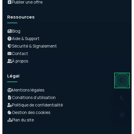
Publier une offre
Ressources
Blog
Aide & Support
Sécurité & Signalement
Contact
À propos
Légal
Mode auto
Mode somb
Mode clair
Mentions légales
Conditions d’utilisation
Politique de confidentialité
Gestion des cookies
Plan du site