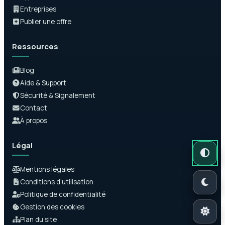
Entreprises
Publier une offre
Ressources
Blog
Aide & Support
Sécurité & Signalement
Contact
À propos
Légal
Mode auto
Mode somb
Mode clair
Mentions légales
Conditions d’utilisation
Politique de confidentialité
Gestion des cookies
Plan du site