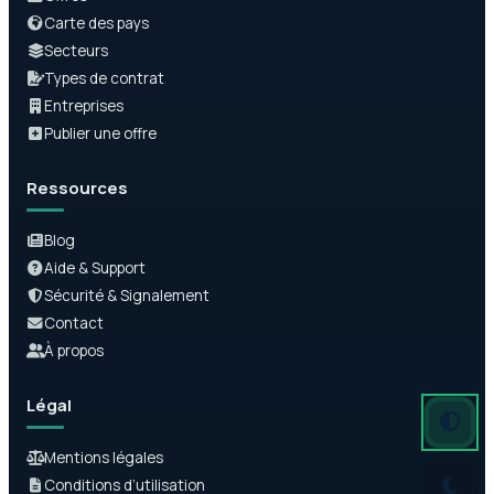
Carte des pays
Secteurs
Types de contrat
Entreprises
Publier une offre
Ressources
Blog
Aide & Support
Sécurité & Signalement
Contact
À propos
Légal
Mode auto
Mode somb
Mode clair
Mentions légales
Conditions d’utilisation