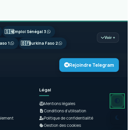
🇸🇳
Emploi Sénégal 3
Voir +
🇧🇫
aso 1
Burkina Faso 2
Rejoindre Telegram
Légal
Mode autom
Mode somb
Mode clair
Mentions légales
Conditions d’utilisation
alement
Politique de confidentialité
Gestion des cookies