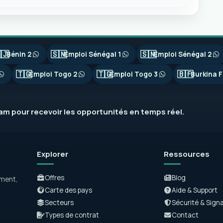
🇯
🇸🇳
🇸🇳
Bénin 2
Emploi Sénégal 1
Emploi Sénégal 2
🇹🇬
🇹🇬
🇧🇫
Emploi Togo 2
Emploi Togo 3
Burkina F
ram
pour recevoir les opportunités en temps réel.
Explorer
Ressources
Offres
Blog
ement,
Carte des pays
Aide & Support
Secteurs
Sécurité & Sign
Types de contrat
Contact