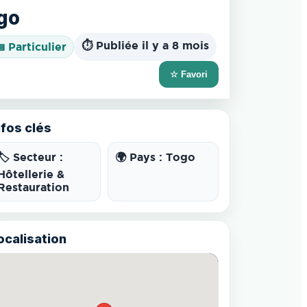
ogo
⏱️ Publiée il y a 8 mois
 Particulier
☆ Favori
nfos clés
🏷️ Secteur :
🌍 Pays : Togo
Hôtellerie &
Restauration
ocalisation