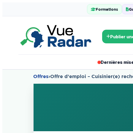
Formations
G
Publier un
Dernières mises
Offres
›
Offre d’emploi – Cuisinier(e) rec