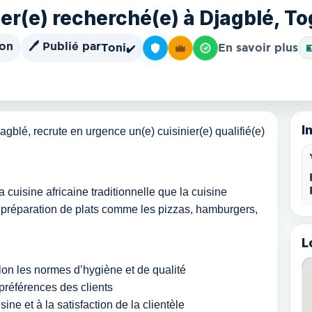
ier(e) recherché(e) à Djagblé, T
ion
🖊️ Publié par
Toni
En savoir plus

✔️
I
gblé, recrute en urgence un(e) cuisinier(e) qualifié(e)
a cuisine africaine traditionnelle que la cuisine
préparation de plats comme les pizzas, hamburgers,
L
lon les normes d’hygiène et de qualité
préférences des clients
ine et à la satisfaction de la clientèle