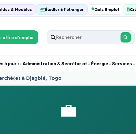
uides & Modèles
Étudier à l’étranger
Quiz Emploi
Cr
e offre d’emploi
•
•
•
•
 à jour :
Administration & Secrétariat
Énergie
Services
herché(e) à Djagblé, Togo
💼