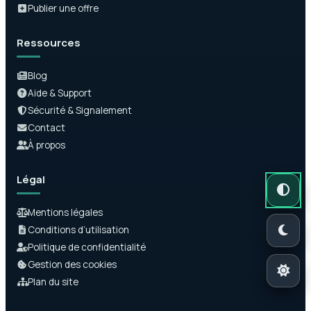
Publier une offre
Ressources
Blog
Aide & Support
Sécurité & Signalement
Contact
À propos
Légal
Mode auto
Mode somb
Mode clair
Mentions légales
Conditions d’utilisation
Politique de confidentialité
Gestion des cookies
Plan du site