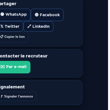
artager
🟢 WhatsApp
🔵 Facebook
𝕏 Twitter
🔗 LinkedIn
📋 Copier le lien
ontacter le recruteur
✉️ Par e-mail
ignalement
🚩 Signaler l’annonce