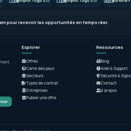
🇹🇬
🇹🇬
🇧🇫
Emploi Togo 2
Emploi Togo 3
Burkina F
ram
pour recevoir les opportunités en temps réel.
Explorer
Ressources
Offres
Blog
ement,
Carte des pays
Aide & Support
Secteurs
Sécurité & Sign
Types de contrat
Contact
Entreprises
À propos
Publier une offre
nner