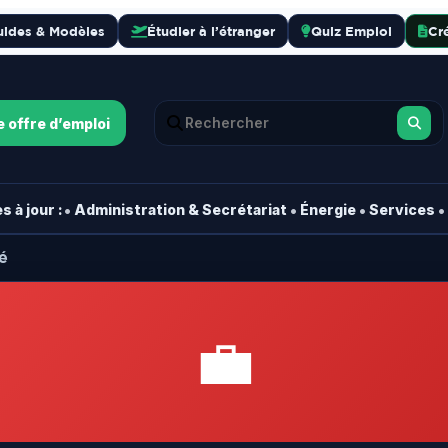
uides & Modèles
Étudier à l’étranger
Quiz Emploi
Cr
e offre d’emploi
•
•
•
•
 à jour :
Administration & Secrétariat
Énergie
Services
é
💼