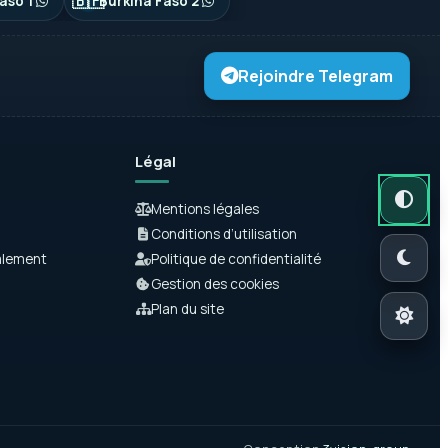
🇧🇫
aso 1
Burkina Faso 2
Rejoindre Telegram
Légal
Mode autom
Mode somb
Mode clair
Mentions légales
Conditions d’utilisation
alement
Politique de confidentialité
Gestion des cookies
Plan du site