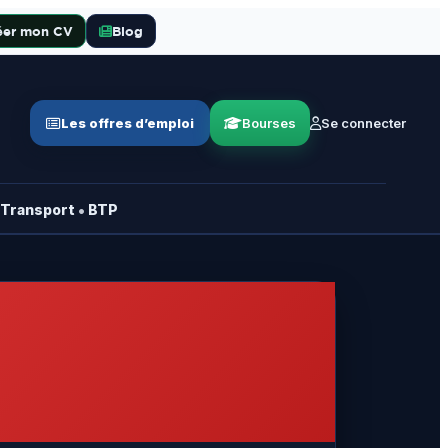
éer mon CV
Blog
Les offres d’emploi
Bourses
Se connecter
•
Transport
BTP