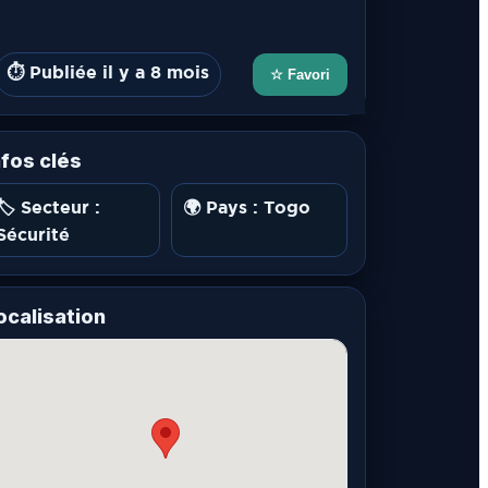
⏱️ Publiée il y a 8 mois
☆ Favori
nfos clés
🏷️ Secteur :
🌍 Pays : Togo
Sécurité
ocalisation