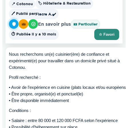
🏷️ Hôtellerie & Restauration
📍 Cotonou
🖊️ Publié par
Fiacre A.
✔️
En savoir plus
🪪 Particulier
⏱️ Publiée il y a 10 mois
☆ Favori
Nous recherchons un(e) cuisinier(ère) de confiance et
expérimenté(e) pour travailler dans un domicile privé situé à
Cotonou.
Profil recherché :
• Avoir de l’expérience en cuisine (plats locaux et/ou européens)
• Être propre, organisé(e) et ponctuel(le)
• Être disponible immédiatement
Conditions :
• Salaire : entre 80 000 et 120 000 FCFA selon l’expérience
• Possibilité d’hébergement sur place