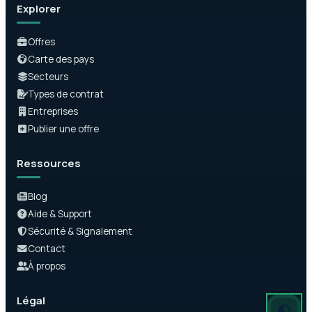
Explorer
Offres
Carte des pays
Secteurs
Types de contrat
Entreprises
Publier une offre
Ressources
Blog
Aide & Support
Sécurité & Signalement
Contact
À propos
Légal
Mode auto
Mode somb
Mode clair