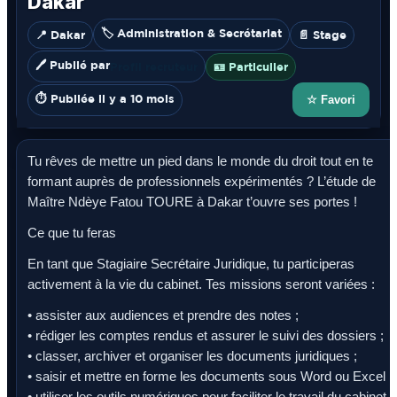
Dakar
🏷️ Administration & Secrétariat
📍 Dakar
📄 Stage
🖊️ Publié par
Profil recruteur
🪪 Particulier
⏱️ Publiée il y a 10 mois
☆ Favori
Tu rêves de mettre un pied dans le monde du droit tout en te
formant auprès de professionnels expérimentés ? L’étude de
Maître Ndèye Fatou TOURE à Dakar t’ouvre ses portes !
Ce que tu feras
En tant que Stagiaire Secrétaire Juridique, tu participeras
activement à la vie du cabinet. Tes missions seront variées :
• assister aux audiences et prendre des notes ;
• rédiger les comptes rendus et assurer le suivi des dossiers ;
• classer, archiver et organiser les documents juridiques ;
• saisir et mettre en forme les documents sous Word ou Excel ;
• utiliser les outils numériques pour faciliter le travail du cabinet.