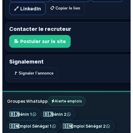
🔗 LinkedIn
📋 Copier le lien
Contacter le recruteur
📝 Postuler sur le site
Signalement
🚩 Signaler l’annonce
Groupes WhatsApp
Alerte emplois
🇧🇯
🇧🇯
Bénin 1
Bénin 2
🇸🇳
🇸🇳
Emploi Sénégal 1
Emploi Sénégal 2