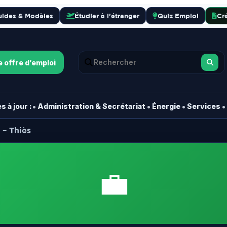
uides & Modèles
Étudier à l’étranger
Quiz Emploi
Cr
e offre d’emploi
•
•
•
•
 à jour :
Administration & Secrétariat
Énergie
Services
– Thiès
💼