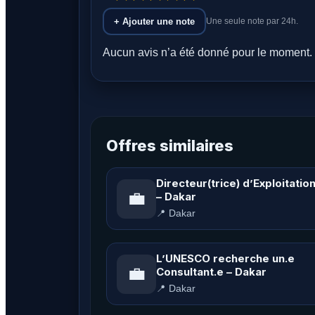
+ Ajouter une note
Une seule note par 24h.
Aucun avis n’a été donné pour le moment. 
Offres similaires
Directeur(trice) d’Exploitatio
💼
– Dakar
📍 Dakar
L’UNESCO recherche un.e
💼
Consultant.e – Dakar
📍 Dakar