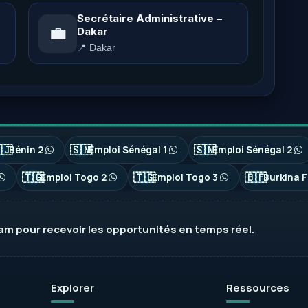
Secrétaire Administrative –
💼
Dakar
📍 Dakar
🇯
🇸🇳
🇸🇳
Bénin 2
Emploi Sénégal 1
Emploi Sénégal 2
🇹🇬
🇹🇬
🇧🇫
Emploi Togo 2
Emploi Togo 3
Burkina F
ram
pour recevoir les opportunités en temps réel.
Explorer
Ressources