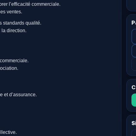
rer l’efficacité commerciale.
des ventes.
P
s standards qualité.
a direction.
 commerciale.
ociation.
C
e et d’assurance.
S
lective.