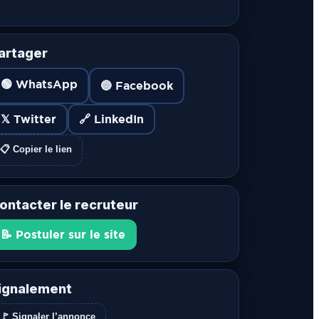
artager
🟢 WhatsApp
🔵 Facebook
𝕏 Twitter
🔗 LinkedIn
📋 Copier le lien
ontacter le recruteur
📝 Postuler sur le site
ignalement
🚩 Signaler l’annonce