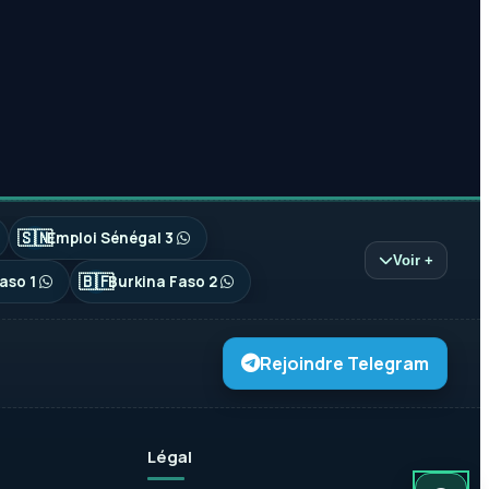
🇸🇳
Emploi Sénégal 3
Voir +
🇧🇫
aso 1
Burkina Faso 2
Rejoindre Telegram
Légal
Mode autom
Mode somb
Mode clair