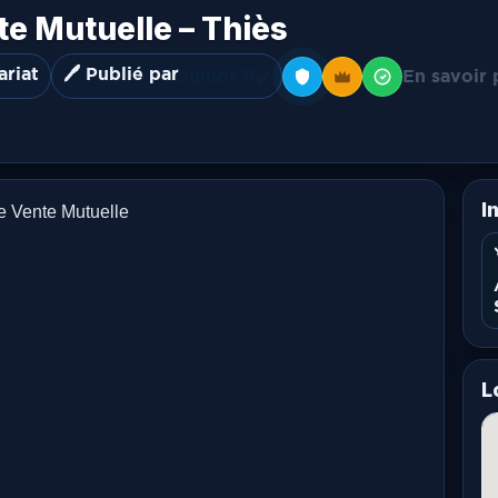
e Mutuelle – Thiès
ariat
🖊️ Publié par
Junior R
En savoir 
✔️
I
 Vente Mutuelle
L