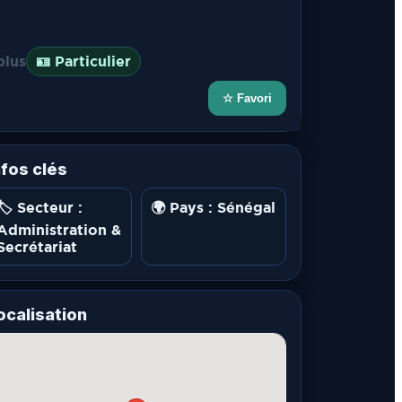
plus
🪪 Particulier
☆ Favori
nfos clés
🏷️ Secteur :
🌍 Pays : Sénégal
Administration &
Secrétariat
ocalisation