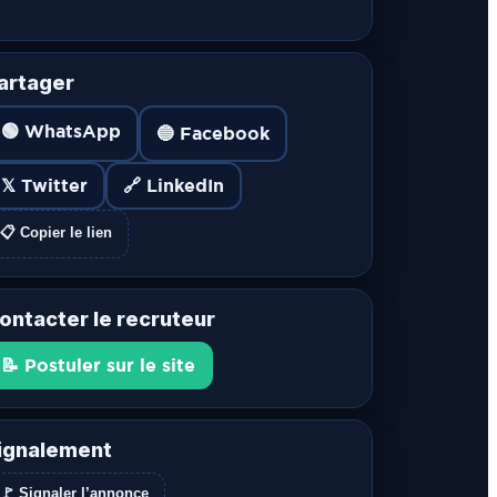
artager
🟢 WhatsApp
🔵 Facebook
𝕏 Twitter
🔗 LinkedIn
📋 Copier le lien
ontacter le recruteur
📝 Postuler sur le site
ignalement
🚩 Signaler l’annonce