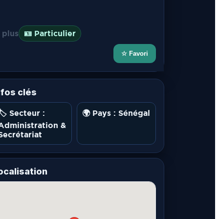
 plus
🪪 Particulier
☆ Favori
nfos clés
🏷️ Secteur :
🌍 Pays : Sénégal
Administration &
Secrétariat
ocalisation