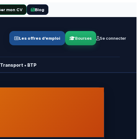
éer mon CV
Blog
Les offres d’emploi
Bourses
Se connecter
•
Transport
BTP