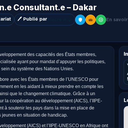
.e Consultant.e – Dakar
ariat
🖊️ Publié par
Fiacre A.
En savoir
✔️
I
éveloppement des capacités des États membres,
ialisée ayant pour mandat d’appuyer les politiques,
 au sein du système des Nations Unies.
abore avec les États membres de l’UNESCO pour
amment en les aidant à mieux prendre en compte les
s, ainsi que le changement climatique. Grâce à un
L
ur la coopération au développement (AICS), l’IIPE-
à soutenir les pays dans la mise en place de
es jeunes en situation de handicap.
éveloppement (AICS) et l’IIPE-UNESCO en Afrique ont