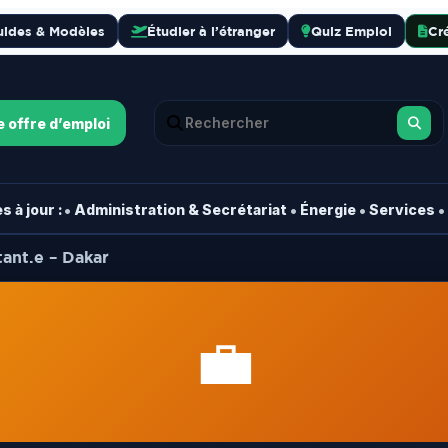
uides & Modèles
Étudier à l’étranger
Quiz Emploi
Cr
e offre d’emploi
•
•
•
•
 à jour :
Administration & Secrétariat
Énergie
Services
ant.e – Dakar
💼