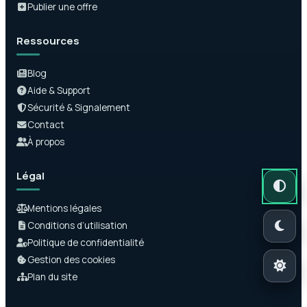
Publier une offre
Ressources
Blog
Aide & Support
Sécurité & Signalement
Contact
À propos
Légal
Mode auto
Mode somb
Mode clair
Mentions légales
Conditions d’utilisation
Politique de confidentialité
Gestion des cookies
Plan du site