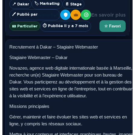
🏷️ Marketing
📍 Dakar
📄 Stage
🖊️ Publié par
En savoir plus
Junior R
✔️
⏱️ Publiée il y a 7 mois
🪪 Particulier
☆ Favori
Recrutement à Dakar – Stagiaire Webmaster
Stagiaire Webmaster – Dakar
Novazeo, agence web digitale internationale basée à Marseille,
recherche un(e) Stagiaire Webmaster pour son bureau de
Dakar. Vous participerez au développement et à la gestion des
sites web et services en ligne de l’entreprise, tout en contribuant
à la visibilité et à l’expérience utilisateur.
Missions principales
Gérer, maintenir et faire évoluer les sites web et services en
ligne, y compris les réseaux sociaux.
Mettre à jour contenus et interfaces graphiques (textes, images,