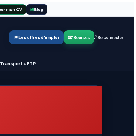
éer mon CV
Blog
Les offres d’emploi
Bourses
Se connecter
•
Transport
BTP