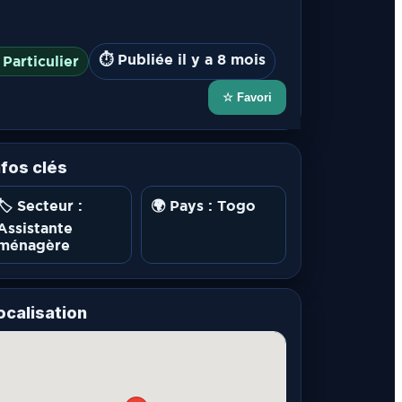
⏱️ Publiée il y a 8 mois
 Particulier
☆ Favori
nfos clés
🏷️ Secteur :
🌍 Pays : Togo
Assistante
ménagère
ocalisation