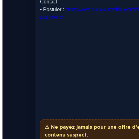
Contact :
• Postuler :
https://www.emploi.tg/offre-empl
application
⚠️ Ne payez
jamais
pour une offre d’
contenu suspect.