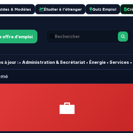
uides & Modèles
Étudier à l’étranger
Quiz Emploi
Cr
e offre d’emploi
•
•
•
•
 à jour :
Administration & Secrétariat
Énergie
Services
Lomé
💼