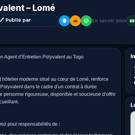
valent – Lomé
🖊️ Publié par
JoahJob
En savoir plus
🪪
✔️
I
gent d’Entretien Polyvalent au Togo
telier moderne situé au cœur de Lomé, renforce
 Polyvalent dans le cadre d’un contrat à durée
 personne rigoureuse, disponible et soucieuse d’offrir
cueillant.
L
rez pour responsabilités de :