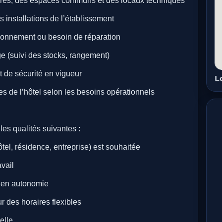
mbres, des espaces communs et des locaux techniques
s installations de l’établissement
ctionnement ou besoin de réparation
nge (suivi des stocks, rangement)
t de sécurité en vigueur
L
es de l’hôtel selon les besoins opérationnels
les qualités suivantes :
el, résidence, entreprise) est souhaitée
avail
u’en autonomie
r des horaires flexibles
elle