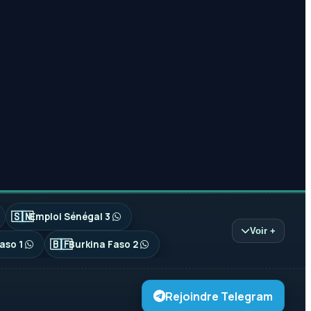
🇸🇳
Emploi Sénégal 3
Voir +
🇧🇫
aso 1
Burkina Faso 2
Rejoindre Telegram