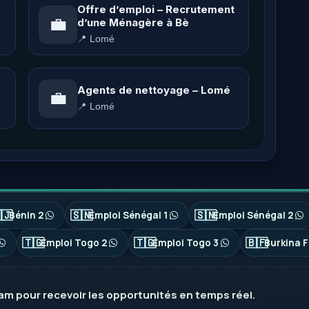
Offre d’emploi – Recrutement
💼
d’une Ménagère à Bè
📍 Lomé
Agents de nettoyage – Lomé
💼
📍 Lomé
🇯
🇸🇳
🇸🇳
Bénin 2
Emploi Sénégal 1
Emploi Sénégal 2
🇹🇬
🇹🇬
🇧🇫
Emploi Togo 2
Emploi Togo 3
Burkina F
ram
pour recevoir les opportunités en temps réel.