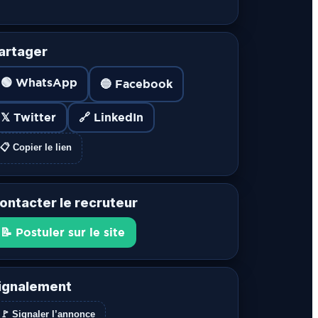
artager
🟢 WhatsApp
🔵 Facebook
𝕏 Twitter
🔗 LinkedIn
📋 Copier le lien
ontacter le recruteur
📝 Postuler sur le site
ignalement
🚩 Signaler l’annonce