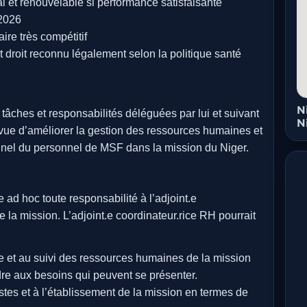
i et renouvelable si performance satisfaisante
 2026
ire très compétitif
droit reconnu légalement selon la politique santé
N
âches et responsabilités déléguées par lui et suivant
N
 vue d’améliorer la gestion des ressources humaines et
nnel du personnel de MSF dans la mission du Niger.
ad hoc toute responsabilité à l’adjoint.e
e la mission. L’adjoint.e coordinateur.rice RH pourrait
ace et au suivi des ressources humaines de la mission
ndre aux besoins qui peuvent se présenter.
postes et à l’établissement de la mission en termes de