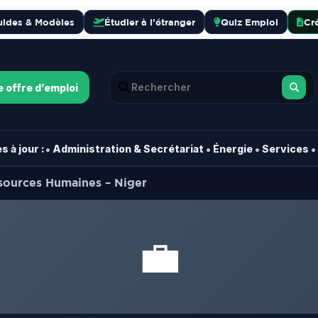
uides & Modèles
Étudier à l’étranger
Quiz Emploi
Cr
e offre d’emploi
•
•
•
•
 à jour :
Administration & Secrétariat
Énergie
Services
sources Humaines – Niger
💼