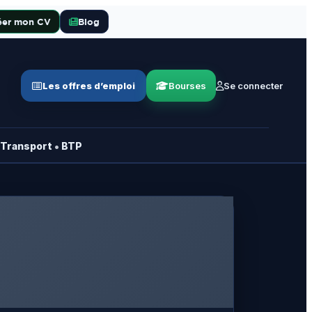
éer mon CV
Blog
Les offres d’emploi
Bourses
Se connecter
•
Transport
BTP