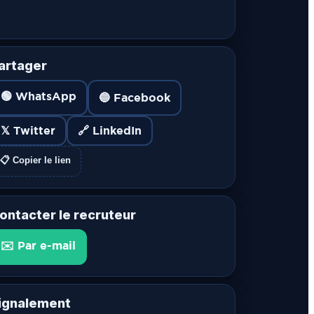
artager
🟢 WhatsApp
🔵 Facebook
𝕏 Twitter
🔗 LinkedIn
📋 Copier le lien
ontacter le recruteur
✉️ Par e-mail
ignalement