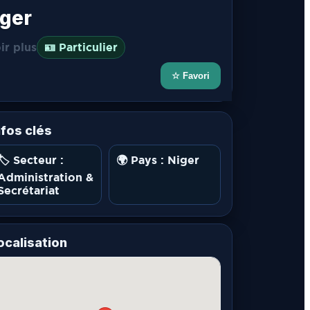
iger
ir plus
🪪 Particulier
☆ Favori
nfos clés
🏷️ Secteur :
🌍 Pays : Niger
Administration &
Secrétariat
ocalisation