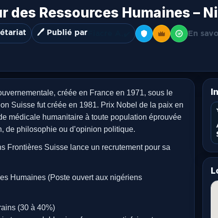
eur des Ressources Humaines – N
étariat
🖊️ Publié par
Fiacre A.
En savo
✔️
I
ouvernementale, créée en France en 1971, sous le
ction Suisse fut créée en 1981. Prix Nobel de la paix en
de médicale humanitaire à toute population éprouvée
n, de philosophie ou d’opinion politique.
ns Frontières Suisse lance un recrutement pour sa
L
ces Humaines (Poste ouvert aux nigériens
ains (30 à 40%)