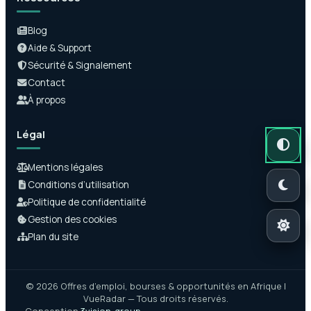
Blog
Aide & Support
Sécurité & Signalement
Contact
À propos
Légal
Mode auto
Mode somb
Mode clair
Mentions légales
Conditions d’utilisation
Politique de confidentialité
Gestion des cookies
Plan du site
© 2026 Offres d’emploi, bourses & opportunités en Afrique |
VueRadar — Tous droits réservés.