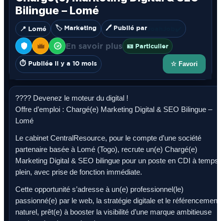
Bilingue – Lomé
🏷️ Marketing
🖊️ Publié par
📍 Lomé
JoahJob
✔️
En savoir plus
🪪 Particulier
⏱️ Publiée il y a 10 mois
☆ Favori
???? Devenez le moteur du digital !
Offre d’emploi : Chargé(e) Marketing Digital & SEO Bilingue –
Lomé
Le cabinet CentralResource, pour le compte d’une société
partenaire basée à Lomé (Togo), recrute un(e) Chargé(e)
Marketing Digital & SEO bilingue pour un poste en CDI à temps
plein, avec prise de fonction immédiate.
Cette opportunité s’adresse à un(e) professionnel(le)
passionné(e) par le web, la stratégie digitale et le référencement
naturel, prêt(e) à booster la visibilité d’une marque ambitieuse