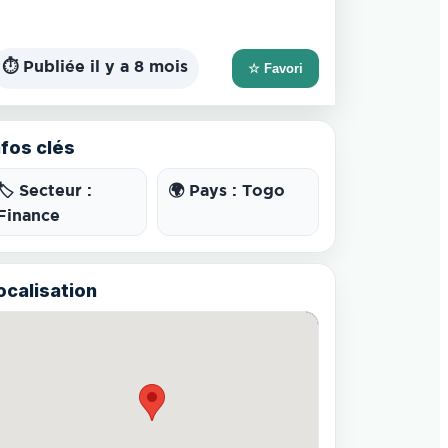
⏱️ Publiée il y a 8 mois
☆ Favori
nfos clés
🏷️ Secteur :
🌍 Pays : Togo
Finance
ocalisation