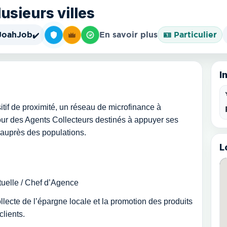
usieurs villes
JoahJob
En savoir plus
🪪 Particulier
✔️
I
tif de proximité, un réseau de microfinance à
our des Agents Collecteurs destinés à appuyer ses
e auprès des populations.
L
tuelle / Chef d’Agence
llecte de l’épargne locale et la promotion des produits
lients.