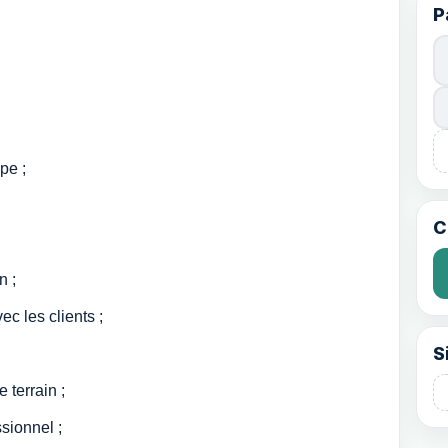
P
pe ;
C
n ;
ec les clients ;
S
;
 terrain ;
sionnel ;