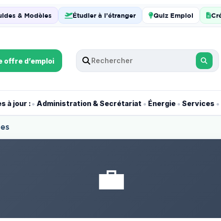
uides & Modèles
Étudier à l’étranger
Quiz Emploi
Cr
e offre d’emploi
•
•
•
•
 à jour :
Administration & Secrétariat
Énergie
Services
les
💼