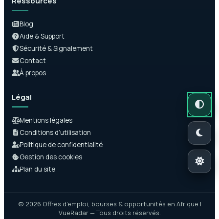
Ressources
Blog
Aide & Support
Sécurité & Signalement
Contact
À propos
Légal
Mode auto
Mode somb
Mode clair
Mentions légales
Conditions d’utilisation
Politique de confidentialité
Gestion des cookies
Plan du site
© 2026 Offres d’emploi, bourses & opportunités en Afrique |
VueRadar — Tous droits réservés.