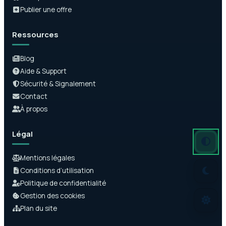
Publier une offre
Ressources
Blog
Aide & Support
Sécurité & Signalement
Contact
À propos
Légal
Mode auto
Mode somb
Mode clair
Mentions légales
Conditions d’utilisation
Politique de confidentialité
Gestion des cookies
Plan du site