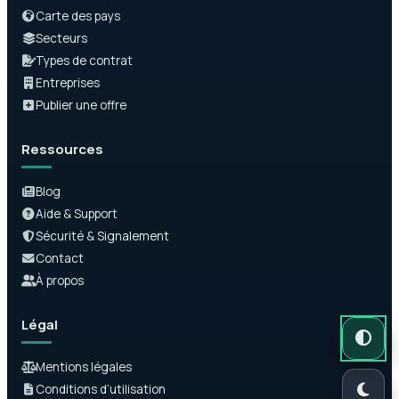
Carte des pays
Secteurs
Types de contrat
Entreprises
Publier une offre
Ressources
Blog
Aide & Support
Sécurité & Signalement
Contact
À propos
Légal
Mode auto
Mode somb
Mode clair
Mentions légales
Conditions d’utilisation