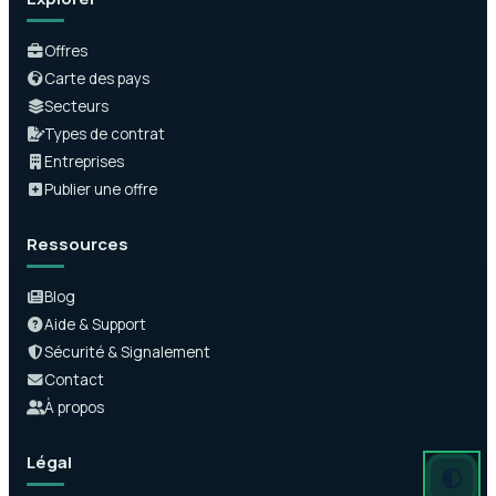
Offres
Carte des pays
Secteurs
Types de contrat
Entreprises
Publier une offre
Ressources
Blog
Aide & Support
Sécurité & Signalement
Contact
À propos
Légal
Mode auto
Mode somb
Mode clair