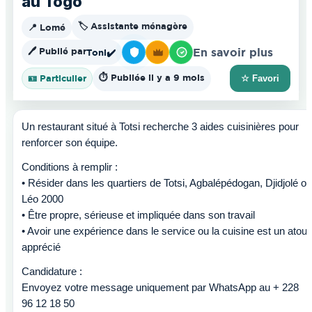
au Togo
🏷️ Assistante ménagère
📍 Lomé
🖊️ Publié par
En savoir plus
Toni
✔️
⏱️ Publiée il y a 9 mois
🪪 Particulier
☆ Favori
Un restaurant situé à Totsi recherche 3 aides cuisinières pour
renforcer son équipe.
Conditions à remplir :
• Résider dans les quartiers de Totsi, Agbalépédogan, Djidjolé ou
Léo 2000
• Être propre, sérieuse et impliquée dans son travail
• Avoir une expérience dans le service ou la cuisine est un atout
apprécié
Candidature :
Envoyez votre message uniquement par WhatsApp au + 228
96 12 18 50