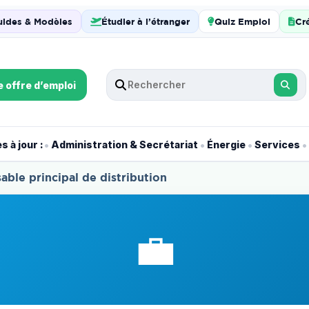
uides & Modèles
Étudier à l’étranger
Quiz Emploi
Cr
e offre d’emploi
•
•
•
•
 à jour :
Administration & Secrétariat
Énergie
Services
le principal de distribution
💼