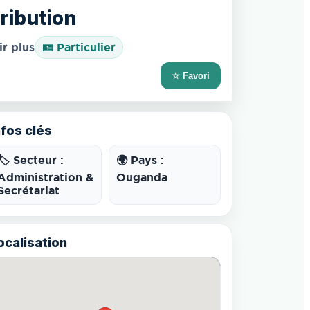
ribution
ir plus
🪪 Particulier
☆ Favori
nfos clés
🏷️ Secteur :
🌍 Pays :
Administration &
Ouganda
Secrétariat
ocalisation