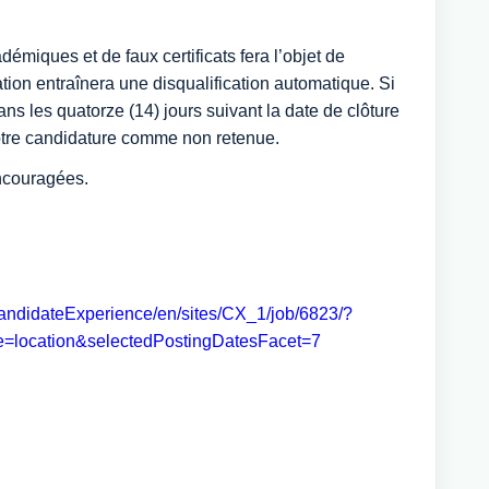
émiques et de faux certificats fera l’objet de
tation entraînera une disqualification automatique. Si
ns les quatorze (14) jours suivant la date de clôture
otre candidature comme non retenue.
ncouragées.
CandidateExperience/en/sites/CX_1/job/6823/?
location&selectedPostingDatesFacet=7