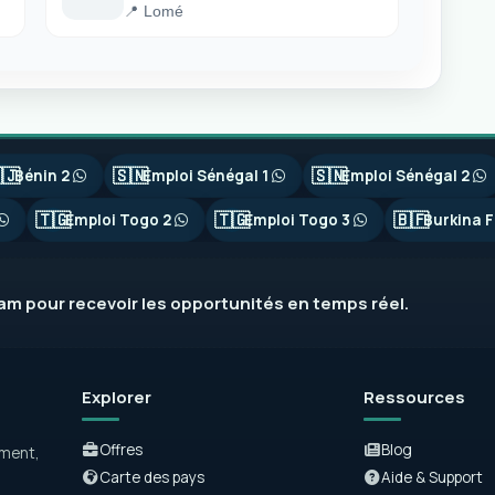
📍 Lomé
🇯
🇸🇳
🇸🇳
Bénin 2
Emploi Sénégal 1
Emploi Sénégal 2
🇹🇬
🇹🇬
🇧🇫
Emploi Togo 2
Emploi Togo 3
Burkina F
ram
pour recevoir les opportunités en temps réel.
Explorer
Ressources
Offres
Blog
ement,
Carte des pays
Aide & Support