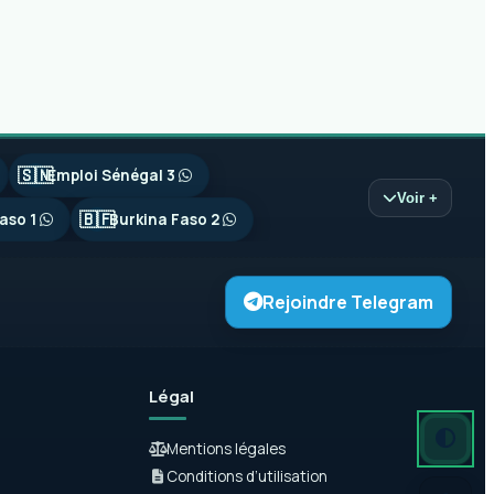
🇸🇳
Emploi Sénégal 3
Voir +
🇧🇫
aso 1
Burkina Faso 2
Rejoindre Telegram
Légal
Mode autom
Mode somb
Mode clair
Mentions légales
Conditions d’utilisation