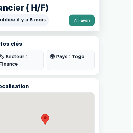
ncier ( H/F)
ubliée il y a 8 mois
☆ Favori
nfos clés
🏷️ Secteur :
🌍 Pays : Togo
Finance
ocalisation