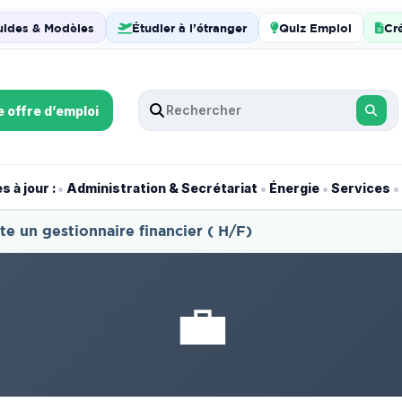
uides & Modèles
Étudier à l’étranger
Quiz Emploi
Cr
e offre d’emploi
•
•
•
•
 à jour :
Administration & Secrétariat
Énergie
Services
 un gestionnaire financier ( H/F)
💼