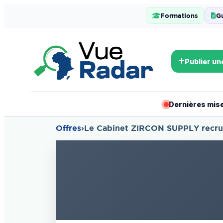
Formations
G
Publier un
Dernières mises
Offres
›
Le Cabinet ZIRCON SUPPLY recrute