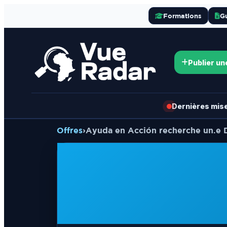
Formations
G
Publier un
Dernières mises
Offres
›
Ayuda en Acción recherche un.e D