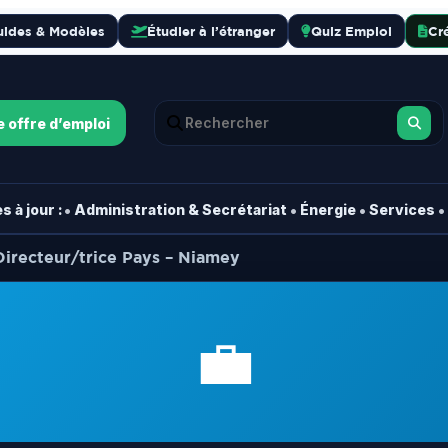
uides & Modèles
Étudier à l’étranger
Quiz Emploi
Cr
e offre d’emploi
•
•
•
•
 à jour :
Administration & Secrétariat
Énergie
Services
irecteur/trice Pays – Niamey
💼