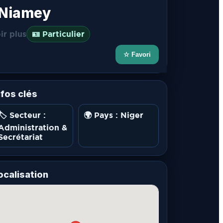
– Niamey
ir plus
🪪 Particulier
☆ Favori
nfos clés
🏷️ Secteur :
🌍 Pays : Niger
Administration &
Secrétariat
ocalisation