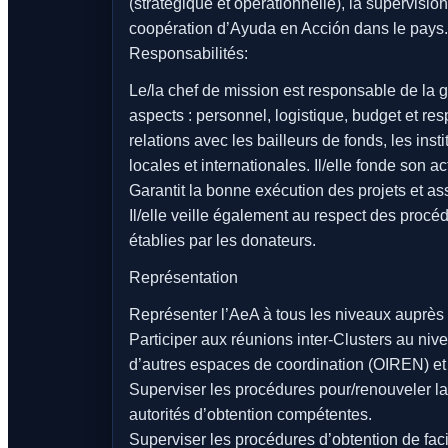
(stratégique et opérationnelle), la supervisio
coopération d’Ayuda en Acción dans le pays.
Responsabilités:
Le/la chef de mission est responsable de la 
aspects : personnel, logistique, budget et res
relations avec les bailleurs de fonds, les in
locales et internationales. Il/elle fonde son ac
Garantit la bonne exécution des projets et a
Il/elle veille également au respect des procé
établies par les donateurs.
Représentation
Représenter l’AeA à tous les niveaux auprès 
Participer aux réunions inter-Clusters au niv
d’autres espaces de coordination (OIREN) et 
Superviser les procédures pour/renouveler la
autorités d’obtention compétentes.
Superviser les procédures d’obtention de fac