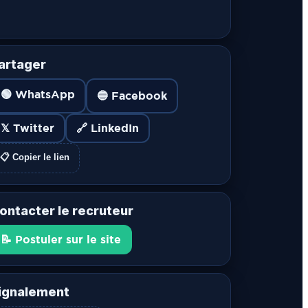
artager
🟢 WhatsApp
🔵 Facebook
𝕏 Twitter
🔗 LinkedIn
📋 Copier le lien
ontacter le recruteur
📝 Postuler sur le site
ignalement