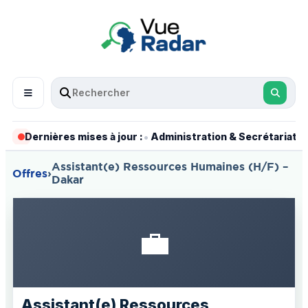
•
•
Dernières mises à jour :
Administration & Secrétariat
Assistant(e) Ressources Humaines (H/F) –
Offres
›
Dakar
💼
Assistant(e) Ressources