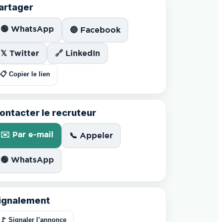
artager
🟢 WhatsApp
🔵 Facebook
𝕏 Twitter
🔗 LinkedIn
📋 Copier le lien
ontacter le recruteur
✉️ Par e-mail
📞 Appeler
🟢 WhatsApp
ignalement
🚩 Signaler l’annonce