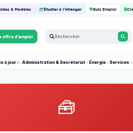
uides & Modèles
Étudier à l’étranger
Quiz Emploi
Cr
e offre d’emploi
•
•
•
•
 à jour :
Administration & Secrétariat
Énergie
Services
🧰