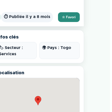
⏱️ Publiée il y a 8 mois
☆ Favori
nfos clés
🏷️ Secteur :
🌍 Pays : Togo
Services
ocalisation