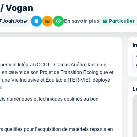
 / Vogan
r
JoahJob
En savoir plus
🪪 Particulier
✔️
I
ppement Intégral (OCDI – Caritas Aného) lance un
se en œuvre de son Projet de Transition Écologique et
une Vie Inclusive et Équitable (TER-VIE), déployé
o.
L
riels numériques et techniques destinés au bon
 qualifiés pour l’acquisition de matériels répartis en