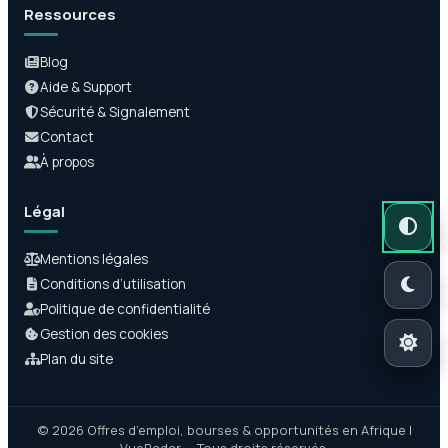
Ressources
Blog
Aide & Support
Sécurité & Signalement
Contact
À propos
Légal
Mode auto
Mode somb
Mode clair
Mentions légales
Conditions d’utilisation
Politique de confidentialité
Gestion des cookies
Plan du site
© 2026 Offres d’emploi, bourses & opportunités en Afrique |