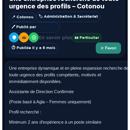
urgence des profils – Cotonou
🏷️ Administration & Secrétariat
📍 Cotonou
🖊️ Publié par
Fiacre A.
✔️
En savoir plus
🪪 Particulier
⏱️ Publiée il y a 8 mois
☆ Favori
Une entreprise dynamique et en pleine expansion recherche de
toute urgence des profils compétents, motivés et
immédiatement disponibles.
Assistante de Direction Confirmée
(Poste basé à Agla – Femmes uniquement)
Profil recherché :
Minimum 2 ans d’expérience à un poste similaire