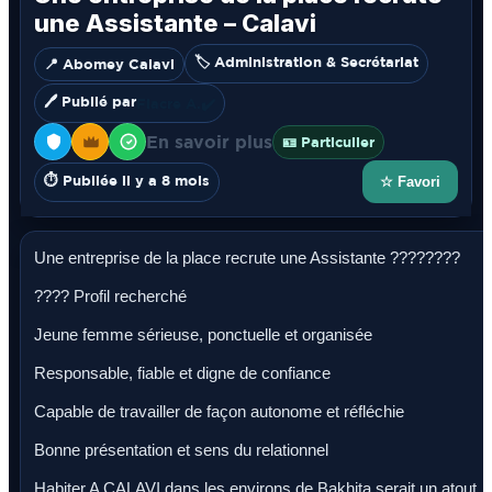
une Assistante – Calavi
🏷️ Administration & Secrétariat
📍 Abomey Calavi
🖊️ Publié par
Fiacre A.
✔️
En savoir plus
🪪 Particulier
⏱️ Publiée il y a 8 mois
☆ Favori
Une entreprise de la place recrute une Assistante ????‍????
???? Profil recherché
Jeune femme sérieuse, ponctuelle et organisée
Responsable, fiable et digne de confiance
Capable de travailler de façon autonome et réfléchie
Bonne présentation et sens du relationnel
Habiter A CALAVI dans les environs de Bakhita serait un atout