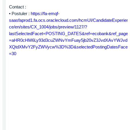
Contact :
• Postuler :
https://fa-emqf-
saasfaprod1.fa.ocs.oraclecloud.com/hcmUI/CandidateExperien
ce/en/sites/CX_1004/jobs/preview/1127/?
lastSelectedFacet=POSTING_DATES&ref=ecobank&ref_page
=aHR0cHM6Ly93d3cuZWNvYmFuay5jb20vZ3JvdXAvYWJvd
XQtdXMvY2FyZWVycw%3D%3D&selectedPostingDatesFacet
=30