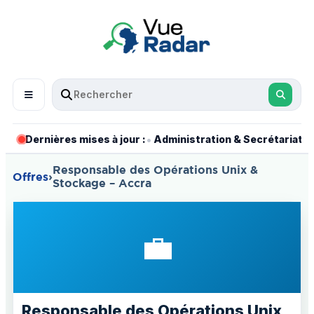
•
•
Dernières mises à jour :
Administration & Secrétariat
Responsable des Opérations Unix &
Offres
›
Stockage – Accra
💼
Responsable des Opérations Unix