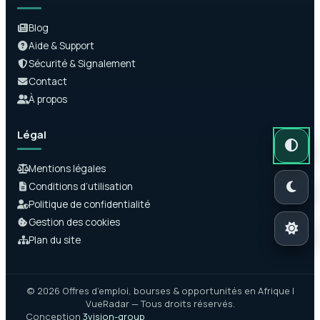
Blog
Aide & Support
Sécurité & Signalement
Contact
À propos
Légal
Mode auto
Mode somb
Mode clair
Mentions légales
Conditions d’utilisation
Politique de confidentialité
Gestion des cookies
Plan du site
© 2026 Offres d’emploi, bourses & opportunités en Afrique |
VueRadar — Tous droits réservés.
Conception
3vision-group