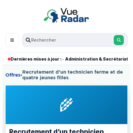
•
•
Dernières mises à jour :
Administration & Secrétariat
Recrutement d’un technicien ferme et de
Offres
›
quatre jeunes filles
🌾
Recrutement d’un technicien