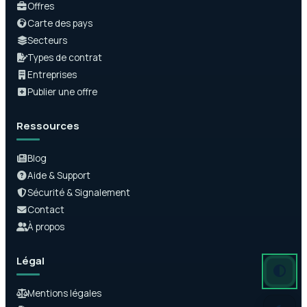
Offres
Carte des pays
Secteurs
Types de contrat
Entreprises
Publier une offre
Ressources
Blog
Aide & Support
Sécurité & Signalement
Contact
À propos
Légal
Mode auto
Mode somb
Mode clair
Mentions légales