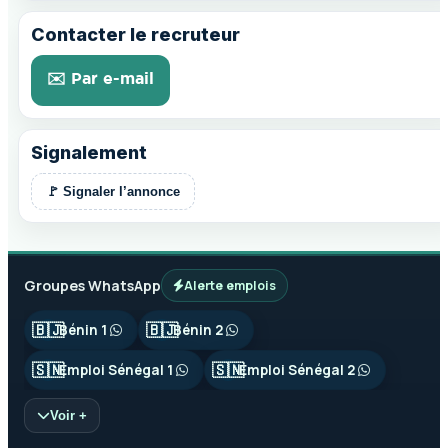
Contacter le recruteur
✉️ Par e-mail
Signalement
🚩 Signaler l’annonce
Groupes WhatsApp
Alerte emplois
🇧🇯
🇧🇯
Bénin 1
Bénin 2
🇸🇳
🇸🇳
Emploi Sénégal 1
Emploi Sénégal 2
Voir +