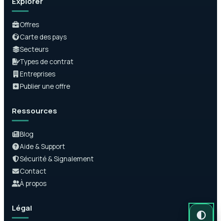
Explorer
Offres
Carte des pays
Secteurs
Types de contrat
Entreprises
Publier une offre
Ressources
Blog
Aide & Support
Sécurité & Signalement
Contact
À propos
Légal
Mode auto
Mode somb
Mode clair