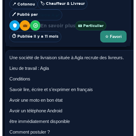
🏷️ Chauffeur & Livreur
📍 Cotonou
🖊️ Publié par
Fiacre A.
✔️
En savoir plus
🪪 Particulier
⏱️ Publiée il y a 11 mois
☆ Favori
Une société de livraison située à Agla recrute des livreurs.
Lieu de travail : Agla
Conditions
Savoir lire, écrire et s’exprimer en français
Avoir une moto en bon état
Avoir un téléphone Android
être immédiatement disponible
Comment postuler ?