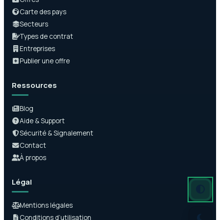
Carte des pays
Secteurs
Types de contrat
Entreprises
Publier une offre
Ressources
Blog
Aide & Support
Sécurité & Signalement
Contact
À propos
Légal
Mode auto
Mode somb
Mode clair
Mentions légales
Conditions d’utilisation