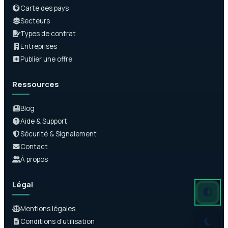
Carte des pays
Secteurs
Types de contrat
Entreprises
Publier une offre
Ressources
Blog
Aide & Support
Sécurité & Signalement
Contact
À propos
Légal
Mode auto
Mode somb
Mode clair
Mentions légales
Conditions d’utilisation