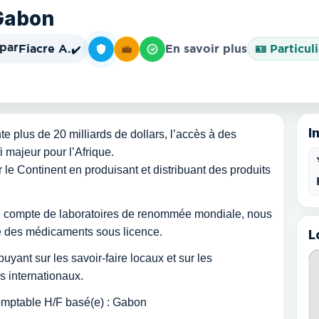
 Gabon
 par
Fiacre A.
En savoir plus
🪪 Particul
✔️
I
plus de 20 milliards de dollars, l’accès à des
i majeur pour l’Afrique.
 le Continent en produisant et distribuant des produits
 le compte de laboratoires de renommée mondiale, nous
e des médicaments sous licence.
L
yant sur les savoir-faire locaux et sur les
s internationaux.
omptable H/F basé(e) : Gabon