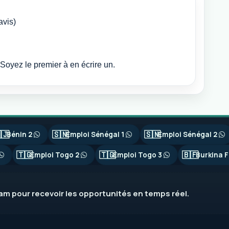
avis)
Soyez le premier à en écrire un.
🇯
🇸🇳
🇸🇳
Bénin 2
Emploi Sénégal 1
Emploi Sénégal 2
🇹🇬
🇹🇬
🇧🇫
Emploi Togo 2
Emploi Togo 3
Burkina F
ram
pour recevoir les opportunités en temps réel.