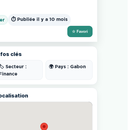
⏱️ Publiée il y a 10 mois
ier
☆ Favori
nfos clés
🏷️ Secteur :
🌍 Pays : Gabon
Finance
ocalisation