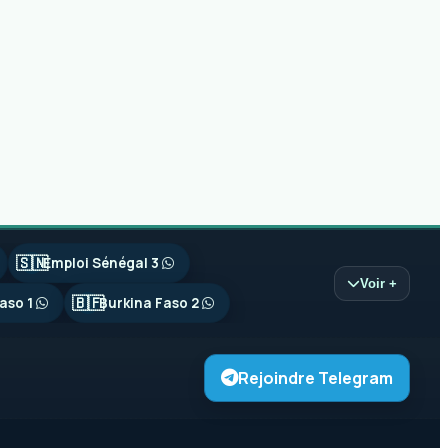
🇸🇳
Emploi Sénégal 3
Voir +
🇧🇫
aso 1
Burkina Faso 2
Rejoindre Telegram