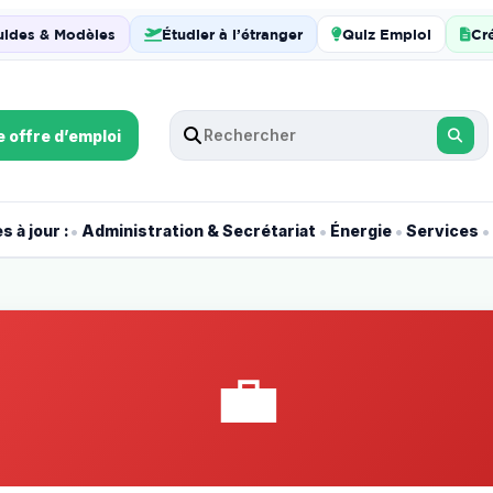
uides & Modèles
Étudier à l’étranger
Quiz Emploi
Cr
e offre d’emploi
•
•
•
•
 à jour :
Administration & Secrétariat
Énergie
Services
💼