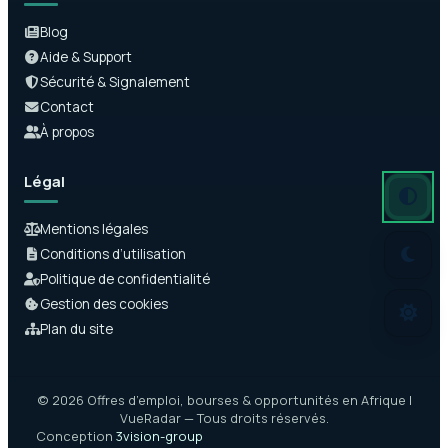
Blog
Aide & Support
Sécurité & Signalement
Contact
À propos
Légal
Mode auto
Mode somb
Mode clair
Mentions légales
Conditions d’utilisation
Politique de confidentialité
Gestion des cookies
Plan du site
© 2026 Offres d’emploi, bourses & opportunités en Afrique |
VueRadar — Tous droits réservés.
Conception
3vision-group