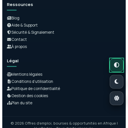
Ressources
Blog
Aide & Support
Sécurité & Signalement
Contact
À propos
Légal
Mode auto
Mode somb
Mode clair
Mentions légales
Conditions d’utilisation
Politique de confidentialité
Gestion des cookies
Plan du site
© 2026 Offres d’emploi, bourses & opportunités en Afrique |