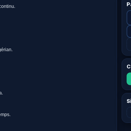
P
continu.
érian.
C
a.
S
emps.