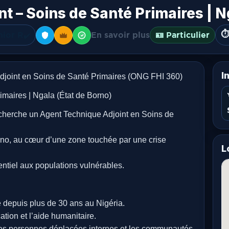
t – Soins de Santé Primaires | N
⏱️
nior R
En savoir plus
🪪 Particulier
✔️
I
djoint en Soins de Santé Primaires (ONG FHI 360)
imaires | Ngala (État de Borno)
echerche un Agent Technique Adjoint en Soins de
rno, au cœur d’une zone touchée par une crise
L
entiel aux populations vulnérables.
depuis plus de 30 ans au Nigéria.
cation et l’aide humanitaire.
les personnes déplacées internes et les communautés