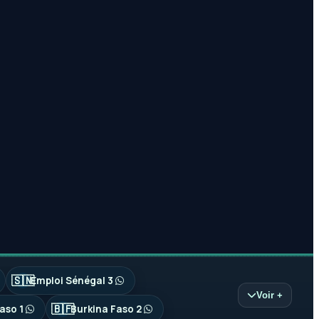
🇸🇳
Emploi Sénégal 3
Voir +
🇧🇫
aso 1
Burkina Faso 2