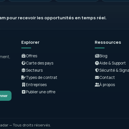
ram
pour recevoir les opportunités en temps réel.
Explorer
Ressources
Offres
Blog
ement,
Carte des pays
Aide & Support
Secteurs
Sécurité & Sign
Types de contrat
Contact
Entreprises
À propos
Publier une offre
nner
adar — Tous droits réservés.