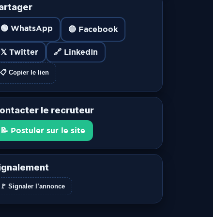
artager
🟢 WhatsApp
🔵 Facebook
𝕏 Twitter
🔗 LinkedIn
📋 Copier le lien
ontacter le recruteur
📝 Postuler sur le site
ignalement
🚩 Signaler l’annonce