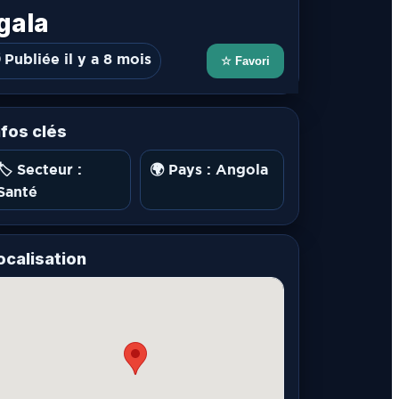
gala
 Publiée il y a 8 mois
☆ Favori
nfos clés
🏷️ Secteur :
🌍 Pays : Angola
Santé
ocalisation