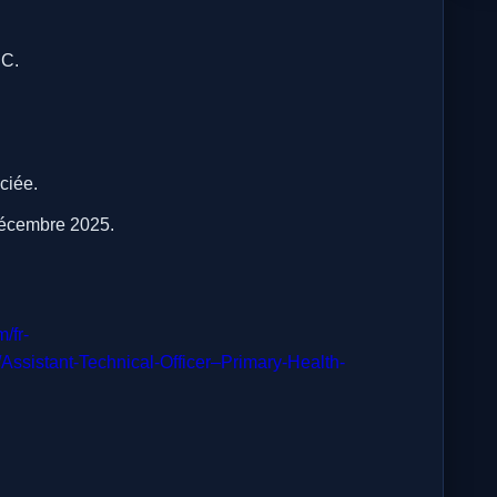
SC.
.
ciée.
 décembre 2025.
/fr-
ssistant-Technical-Officer–Primary-Health-