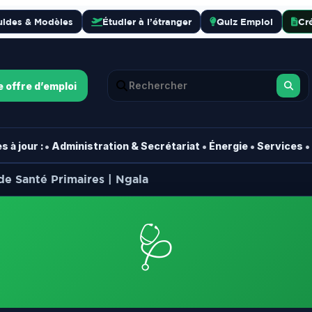
uides & Modèles
Étudier à l’étranger
Quiz Emploi
Cr
e offre d’emploi
•
•
•
•
 à jour :
Administration & Secrétariat
Énergie
Services
de Santé Primaires | Ngala
🩺