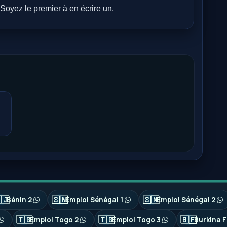
Soyez le premier à en écrire un.
🇯
🇸🇳
🇸🇳
Bénin 2
Emploi Sénégal 1
Emploi Sénégal 2
🇹🇬
🇹🇬
🇧🇫
Emploi Togo 2
Emploi Togo 3
Burkina F