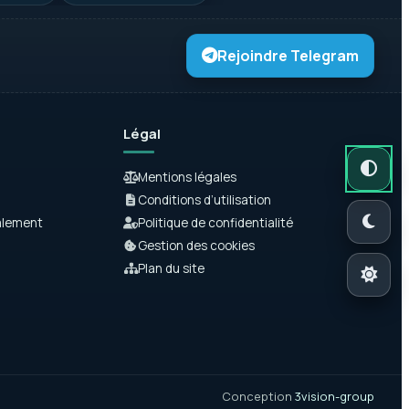
Rejoindre Telegram
Légal
Mode autom
Mode somb
Mode clair
Mentions légales
Conditions d’utilisation
alement
Politique de confidentialité
Gestion des cookies
Plan du site
Conception
3vision-group