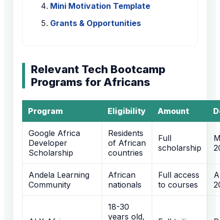
Mini Motivation Template
Grants & Opportunities
Relevant Tech Bootcamp
Programs for Africans
Program
Eligibility
Amount
D
Google Africa
Residents
Full
M
Developer
of African
scholarship
2
Scholarship
countries
Andela Learning
African
Full access
A
Community
nationals
to courses
2
18-30
years old,