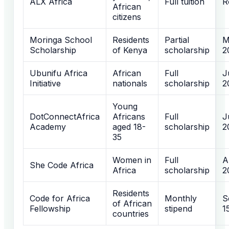
ALX Africa
Full tuition
R
African
citizens
Moringa School
Residents
Partial
M
Scholarship
of Kenya
scholarship
2
Ubunifu Africa
African
Full
J
Initiative
nationals
scholarship
2
Young
DotConnectAfrica
Africans
Full
J
Academy
aged 18-
scholarship
2
35
Women in
Full
A
She Code Africa
Africa
scholarship
2
Residents
Code for Africa
Monthly
S
of African
Fellowship
stipend
1
countries