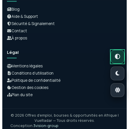
Blog
Aide & Support
Sécurité & Signalement
Contact
À propos
Légal
Mode auto
Mode somb
Mode clair
Mentions légales
Conditions d’utilisation
Politique de confidentialité
Gestion des cookies
Plan du site
© 2026 Offres d’emploi, bourses & opportunités en Afrique |
VueRadar — Tous droits réservés.
Conception
3vision-group