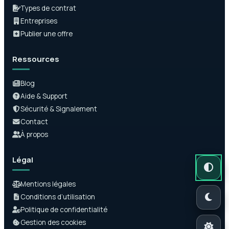
Types de contrat
Entreprises
Publier une offre
Ressources
Blog
Aide & Support
Sécurité & Signalement
Contact
À propos
Légal
Mode auto
Mode somb
Mode clair
Mentions légales
Conditions d’utilisation
Politique de confidentialité
Gestion des cookies